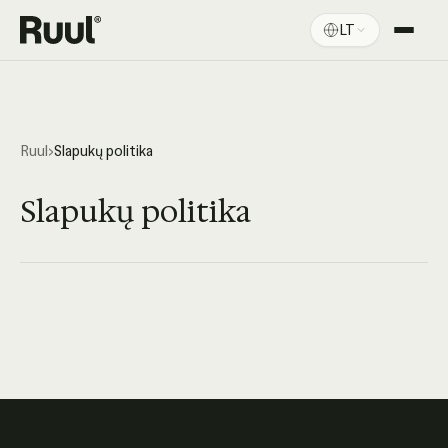
LT
Ruul pradžia
Platforma
Kainos
Ruul
›
Slapukų politika
Ištekliai
Slapukų politika