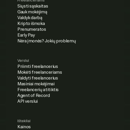
Freelanceriams
Siųsti sąskaitas
Gauk mokėjimą
Valdyk darbą
Kripto išmoka
Prenumeratos
Early Pay
Nėra įmonės? Jokių problemų
Verslui
Priimti freelancerius
Mokėti freelanceriams
Valdyti freelancerius
Masiniai mokėjimai
Freelancerių atitiktis
Agent of Record
API verslui
Ištekliai
Kainos