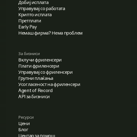
Добиј исплата
Управувај со работата
Крипто исплата
Претплати
Early Pay
Немаш фирма? Нема проблем
За бизниси
Вклучи фриленсери
Плати фриленсери
Управувај со фриленсери
Групни плаќања
Усогласеност на фриленсери
Agent of Record
API за бизниси
Ресурси
Цени
Блог
Центар за помош