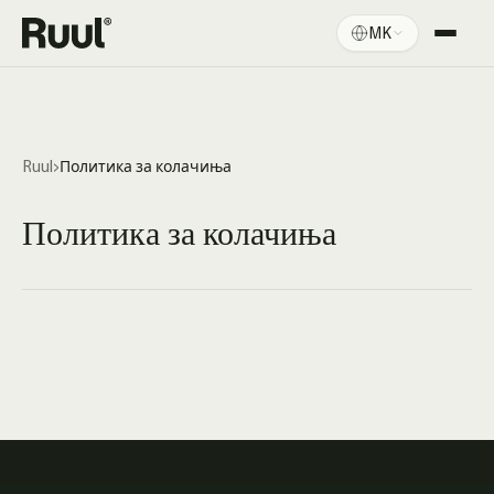
MK
Ruul дома
Платформа
Цени
Ruul
›
Политика за колачиња
Ресурси
Политика за колачиња