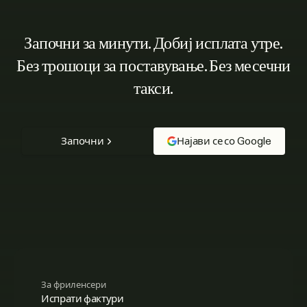
Започни за минути. Добиј исплата утре.
Без трошоци за поставување. Без месечни
такси.
Започни
Најави се со Google
За фриленсери
Испрати фактури