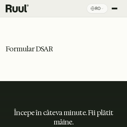
RO
Acasă Ruul
Platformă
Prețuri
Formular DSAR
Resurse
Începe în câteva minute. Fii plătit
mâine.