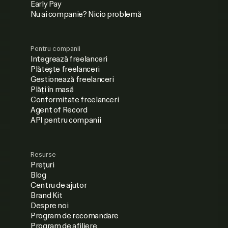
Early Pay
Nu ai companie? Nicio problemă
Pentru companii
Integrează freelanceri
Plătește freelanceri
Gestionează freelanceri
Plăți în masă
Conformitate freelanceri
Agent of Record
API pentru companii
Resurse
Prețuri
Blog
Centru de ajutor
Brand Kit
Despre noi
Program de recomandare
Program de afiliere