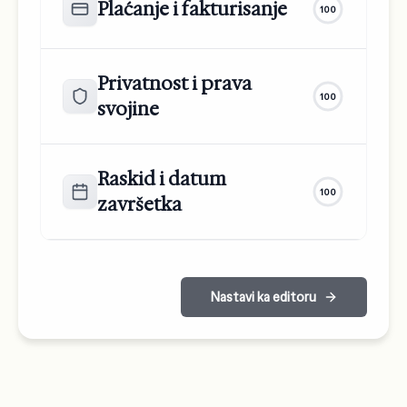
Plaćanje i fakturisanje
100
Privatnost i prava
100
svojine
Raskid i datum
100
završetka
Nastavi ka editoru