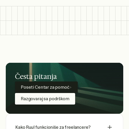
Česta pitanja
Poseti Centar za pomoć
Razgovaraj sa podrškom
Kako Ruul funkcioniše za freelancere?