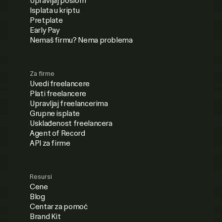
Upravljaj poslom
Isplata u kriptu
Pretplate
Early Pay
Nemaš firmu? Nema problema
Za firme
Uvedi freelancere
Plati freelancere
Upravljaj freelancerima
Grupne isplate
Usklađenost freelancera
Agent of Record
API za firme
Resursi
Cene
Blog
Centar za pomoć
Brand Kit