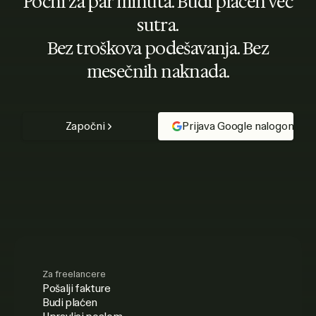
Počni za par minuta. Budi plaćen već
sutra.
Bez troškova podešavanja. Bez
mesečnih naknada.
Započni
Prijava Google nalogom
Za freelancere
Pošalji fakture
Budi plaćen