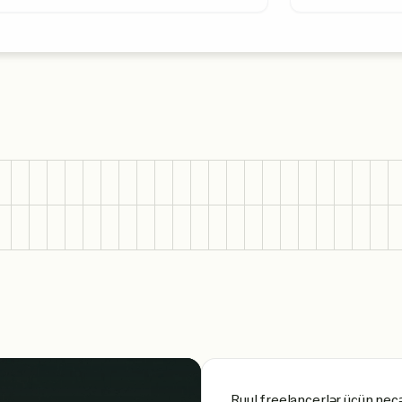
Ruul freelancerlər üçün necə