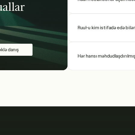
uallar
Ruul-u kim istifadə edə bilə
klə danış
Hər hansı məhdudlaşdırılmış