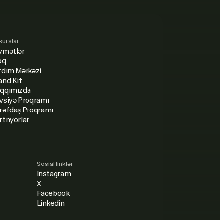
surslar
ymətlər
oq
rdım Mərkəzi
and Kit
qqımızda
vsiyə Proqramı
rəfdaş Proqramı
rtnyorlar
Sosial linklər
Instagram
X
Facebook
Linkedin