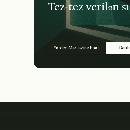
Tez-tez verilən s
Yardım Mərkəzinə bax
Dəstə