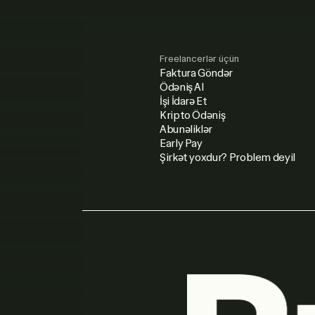
Freelancerlər üçün
Faktura Göndər
Ödəniş Al
İşi İdarə Et
Kripto Ödəniş
Abunəliklər
Early Pay
Şirkət yoxdur? Problem deyil