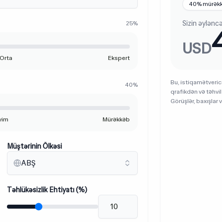
40% mürəkk
Sizin əyləncə
25%
USD
Orta
Ekspert
Bu, istiqamətveric
40%
qrafikdən və təhvil
Görüşlər, baxışlar 
yim
Mürəkkəb
Müştərinin Ölkəsi
ABŞ
Təhlükəsizlik Ehtiyatı (%)