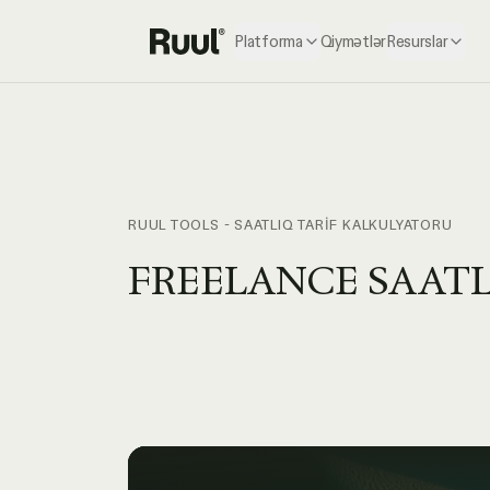
Platforma
Qiymətlər
Resurslar
Ruul ana səhifə
RUUL TOOLS - SAATLIQ TARİF KALKULYATORU
FREELANCE SAATL