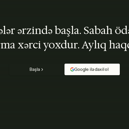
lər ərzində başla. Sabah ödə
ma xərci yoxdur. Aylıq haq
Başla
Google ilə daxil ol