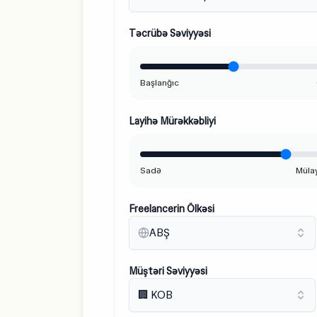
Təcrübə Səviyyəsi
Başlanğıc
Layihə Mürəkkəbliyi
Sadə
Müla
Freelancerin Ölkəsi
ABŞ
Müştəri Səviyyəsi
🏢 KOB