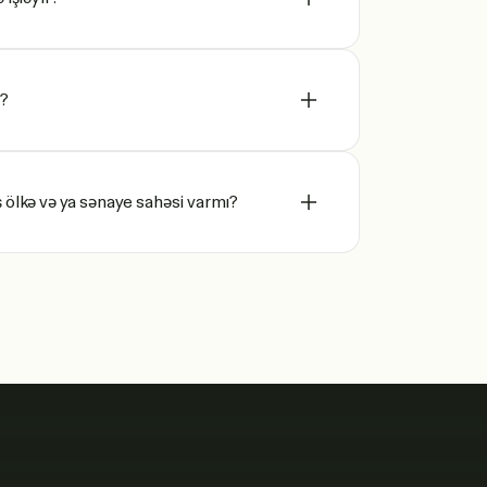
r?
 ölkə və ya sənaye sahəsi varmı?