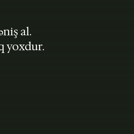
niş al.
q yoxdur.