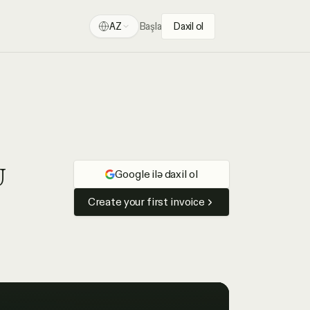
AZ
Başla
Daxil ol
U
Google ilə daxil ol
Create your first invoice