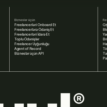
Bizneslər üçün
Re
Freelancerləri Onboard Et
Qi
Freelancerlərə Ödəniş Et
Bl
Freelancerləri İdarə Et
Ya
Toplu Ödənişlər
Br
Freelancer Uyğunluğu
Ha
Agent of Record
Tö
Bizneslər üçün API
Tə
Pa