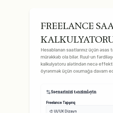
FREELANCE SAA
KALKULYATOR
Hesablanan saatlarınız üçün əsas 
mürəkkəb ola bilər. Ruul-un fərdiləşd
kalkulyatoru alətindən necə effekti
öyrənmək üçün oxumağa davam ed
Ssenarinizi tənzimləyin
Freelance Tapşırıq
🎨 UI/UX Dizayn