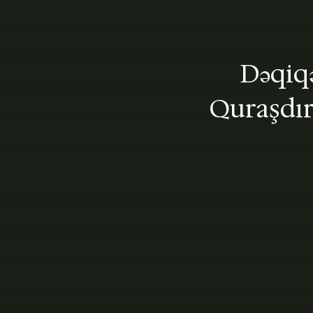
Dəqiqə
Quraşdır