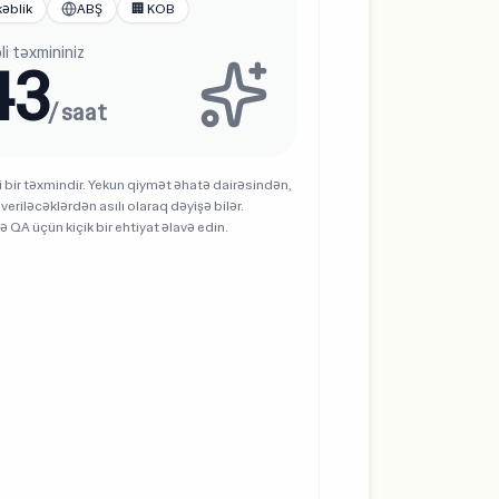
əblik
ABŞ
🏢 KOB
li təxmininiz
43
/ saat
i bir təxmindir. Yekun qiymət əhatə dairəsindən,
 veriləcəklərdən asılı olaraq dəyişə bilər.
və QA üçün kiçik bir ehtiyat əlavə edin.