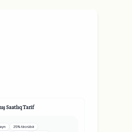
ş Saatlıq Tarif
zayn
25% təcrübə