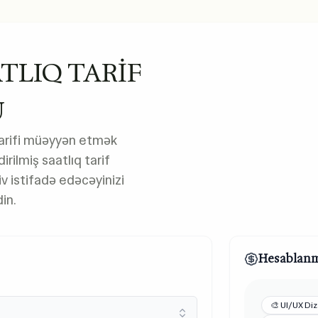
TLIQ TARİF
U
tarifi müəyyən etmək
irilmiş saatlıq tarif
v istifadə edəcəyinizi
in.
Hesablanmı
🎨 UI/UX Di