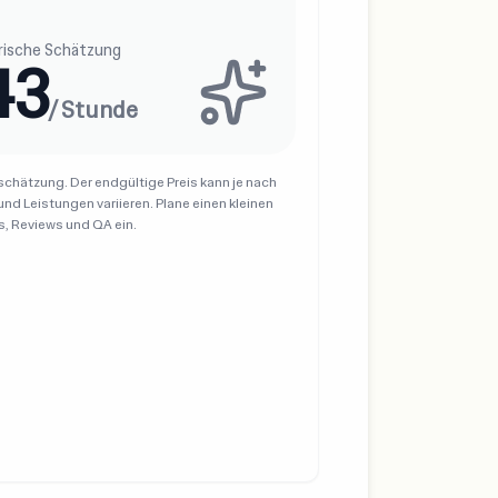
erische Schätzung
43
/ Stunde
tschätzung. Der endgültige Preis kann je nach
nd Leistungen variieren. Plane einen kleinen
s, Reviews und QA ein.