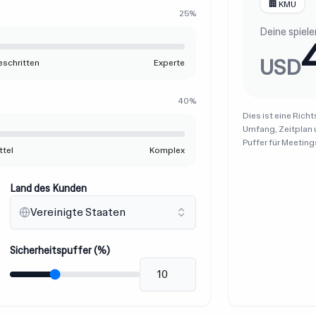
🏢 KMU
25%
Deine spiel
USD
eschritten
Experte
40%
Dies ist eine Rich
Umfang, Zeitplan u
Puffer für Meeting
ttel
Komplex
Land des Kunden
Vereinigte Staaten
Sicherheitspuffer (%)