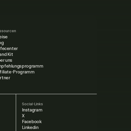
ssourcen
eise
og
lfecenter
and Kit
er uns
pfehlungsprogramm
filiate-Programm
rtner
Social-Links
Instagram
X
Facebook
Linkedin