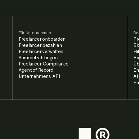
Für Unternehmen
Re
Freelancer onboarden
Pr
Freelancer bezahlen
Bl
Freelancer verwalten
Hi
Sammelzahlungen
Br
Freelancer-Compliance
Üb
Agent of Record
Em
Unternehmens-API
Af
Pa