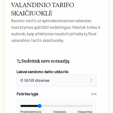
VALANDINIO TARIFO
SKAIČIUOKLĖ
Bazinio tarifo už apmokestinamas valandas
nustatymas gali būti sudėtingas. Skaityk toliau ir
sužinok, kaip efektyviai naudoti pritaikytą Ruul
valandinio tarifo skaičiuoklę.
Suderink savo scenarijų
Laisvai samdomo darbo užduotis
🎨 UI/UX dizainas
Patirties lygis
25%
Pradedantysis
Vidutinis
Ekspertas