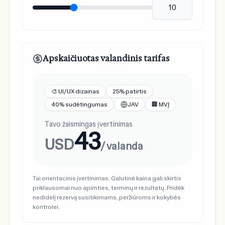
Apskaičiuotas valandinis tarifas
🎨 UI/UX dizainas
25% patirtis
40% sudėtingumas
JAV
🏢 MVĮ
Tavo žaismingas įvertinimas
43
USD
/ valanda
Tai orientacinis įvertinimas. Galutinė kaina gali skirtis
priklausomai nuo apimties, terminų ir rezultatų. Pridėk
nedidelį rezervą susitikimams, peržiūroms ir kokybės
kontrolei.