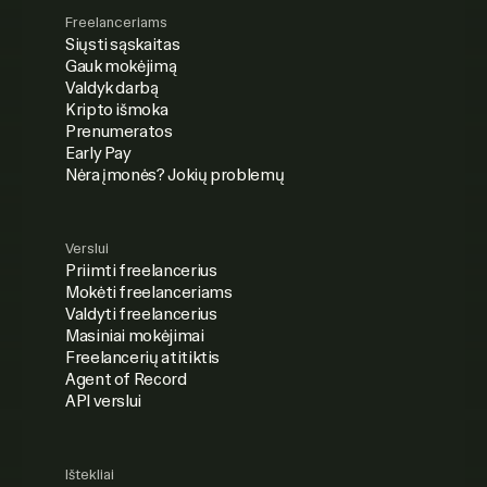
Freelanceriams
Siųsti sąskaitas
Gauk mokėjimą
Valdyk darbą
Kripto išmoka
Prenumeratos
Early Pay
Nėra įmonės? Jokių problemų
Verslui
Priimti freelancerius
Mokėti freelanceriams
Valdyti freelancerius
Masiniai mokėjimai
Freelancerių atitiktis
Agent of Record
API verslui
Ištekliai