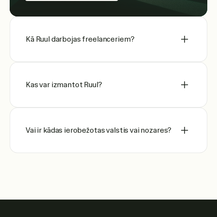
Kā Ruul darbojas freelanceriem?
Kas var izmantot Ruul?
Vai ir kādas ierobežotas valstis vai nozares?