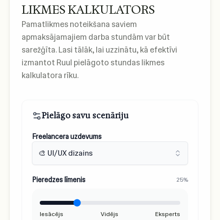
LIKMES KALKULATORS
Pamatlikmes noteikšana saviem
apmaksājamajiem darba stundām var būt
sarežģīta. Lasi tālāk, lai uzzinātu, kā efektīvi
izmantot Ruul pielāgoto stundas likmes
kalkulatora rīku.
Pielāgo savu scenāriju
Freelancera uzdevums
🎨 UI/UX dizains
Pieredzes līmenis
25%
Iesācējs
Vidējs
Eksperts