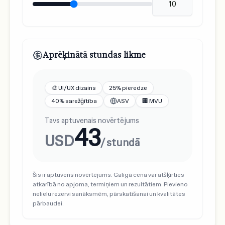
Aprēķinātā stundas likme
🎨 UI/UX dizains
25% pieredze
40% sarežģītība
ASV
🏢 MVU
Tavs aptuvenais novērtējums
43
USD
/ stundā
Šis ir aptuvens novērtējums. Galīgā cena var atšķirties
atkarībā no apjoma, termiņiem un rezultātiem. Pievieno
nelielu rezervi sanāksmēm, pārskatīšanai un kvalitātes
pārbaudei.