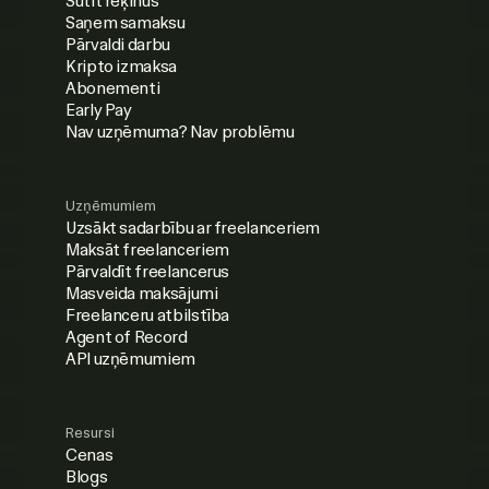
Sūtīt rēķinus
Saņem samaksu
Pārvaldi darbu
Kripto izmaksa
Abonementi
Early Pay
Nav uzņēmuma? Nav problēmu
Uzņēmumiem
Uzsākt sadarbību ar freelanceriem
Maksāt freelanceriem
Pārvaldīt freelancerus
Masveida maksājumi
Freelanceru atbilstība
Agent of Record
API uzņēmumiem
Resursi
Cenas
Blogs