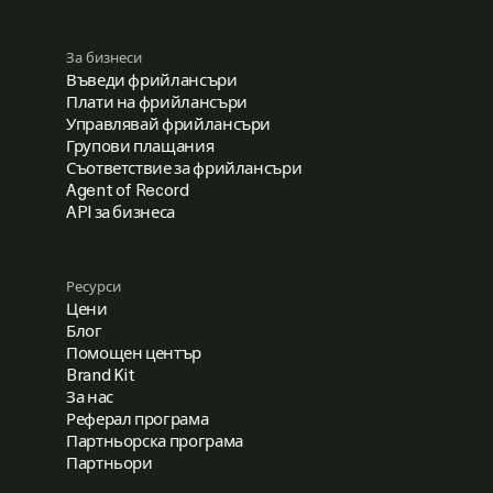
За бизнеси
Въведи фрийлансъри
Плати на фрийлансъри
Управлявай фрийлансъри
Групови плащания
Съответствие за фрийлансъри
Agent of Record
API за бизнеса
Ресурси
Цени
Блог
Помощен център
Brand Kit
За нас
Реферал програма
Партньорска програма
Партньори