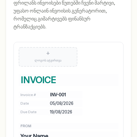
ფრილანს ინვოისები წუთებში ჩვენი მარტივი,
უფასო ონლაინ ინვოისის გენერატორით,
რომელიც გიმარტივებს ფინანსურ
ტრანზაქციებს.
+
ᲚᲝᲒᲝᲡ ᲐᲢᲕᲘᲠᲗᲕᲐ