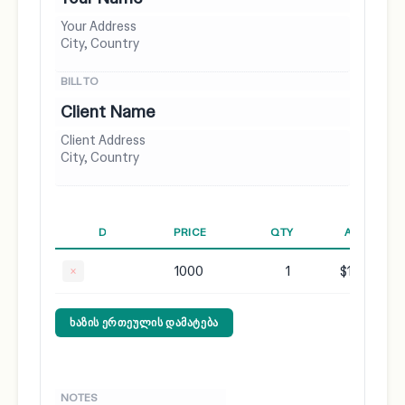
×
$1000.00
ᲮᲐᲖᲘᲡ ᲔᲠᲗᲔᲣᲚᲘᲡ ᲓᲐᲛᲐᲢᲔᲑᲐ