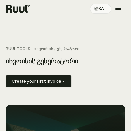
KA
Ruul-ის მთავარი
პლატფორმა
ფასები
RUUL TOOLS - ᲘᲜᲕᲝᲘᲡᲘᲡ ᲒᲔᲜᲔᲠᲐᲢᲝᲠᲘ
რესურსები
ინვოისის გენერატორი
Create your first invoice