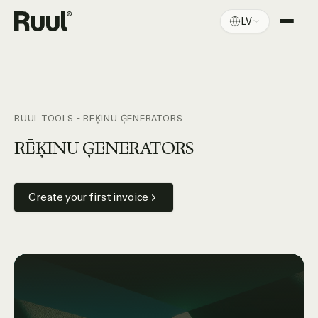
LV
Ruul sākums
Platforma
Cenas
RUUL TOOLS - RĒĶINU ĢENERATORS
Resursi
RĒĶINU ĢENERATORS
Create your first invoice