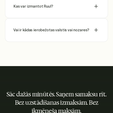
Kas var izmantot Ruul?
Vai ir kādas ierobežotas valstis vai nozares?
Sāc dažās minūtēs. Saņem samaksu rīt.
Bez uzstādīšanas izmaksām. Bez
ikmēneša maksām.