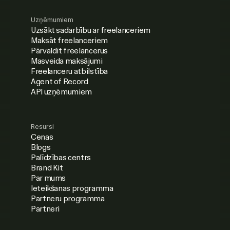
Uzņēmumiem
Uzsākt sadarbību ar freelanceriem
Maksāt freelanceriem
Pārvaldīt freelancerus
Masveida maksājumi
Freelanceru atbilstība
Agent of Record
API uzņēmumiem
Resursi
Cenas
Blogs
Palīdzības centrs
Brand Kit
Par mums
Ieteikšanas programma
Partneru programma
Partneri