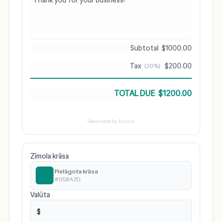
$1000.00
$200.00
(20%)
$1200.00
Generated by Ruul.io
Zīmola krāsa
Pielāgota krāsa
#058A7D
Valūta